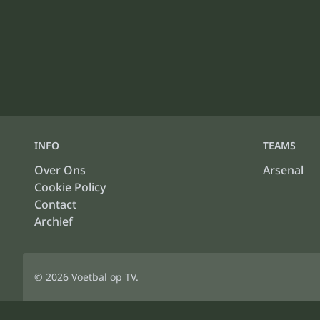
INFO
TEAMS
Over Ons
Arsenal
Cookie Policy
Contact
Archief
© 2026
Voetbal op TV
.