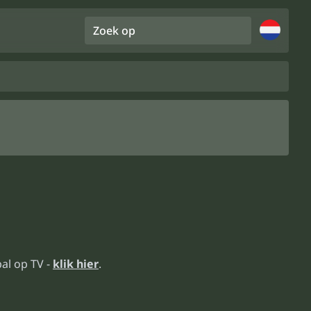
Zoek op
al op TV -
klik hier
.