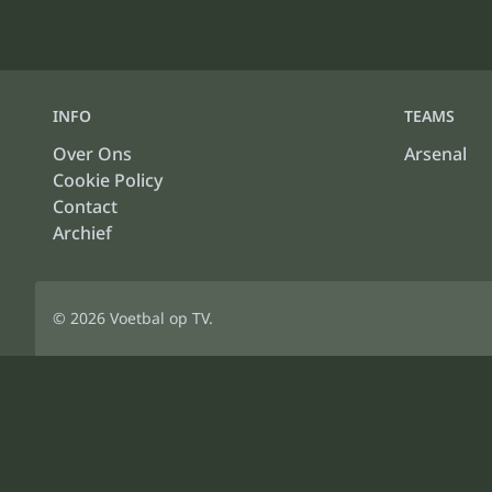
INFO
TEAMS
Over Ons
Arsenal
Cookie Policy
Contact
Archief
© 2026
Voetbal op TV
.