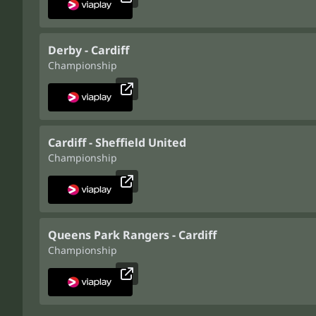
Derby - Cardiff
Championship
Cardiff - Sheffield United
Championship
Queens Park Rangers - Cardiff
Championship