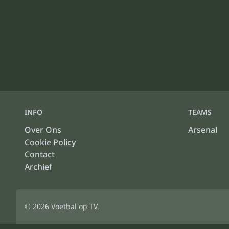
INFO
TEAMS
Over Ons
Arsenal
Cookie Policy
Contact
Archief
© 2026
Voetbal op TV
.