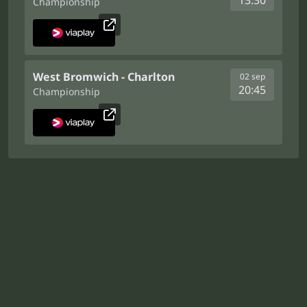
13:30
Championship
West Bromwich - Charlton
02 sep
20:45
Championship