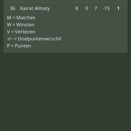
36
Kairat Almaty
8
0
7
-15
1
M = Matches
W = Winsten
V = Verliezen
+/- = Doelpuntenverschil
P = Punten