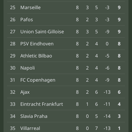
25
Marseille
8
3
5
-3
9
26
Pafos
8
2
3
-3
9
27
Union Saint-Gilloise
8
3
5
-9
9
28
PSV Eindhoven
8
2
4
0
8
29
Athletic Bilbao
8
2
4
-5
8
30
Napoli
8
2
4
-6
8
31
FC Copenhagen
8
2
4
-9
8
32
Ajax
8
2
6
-13
6
33
Eintracht Frankfurt
8
1
6
-11
4
34
Slavia Praha
8
0
5
-14
3
35
Villarreal
8
0
7
-13
1