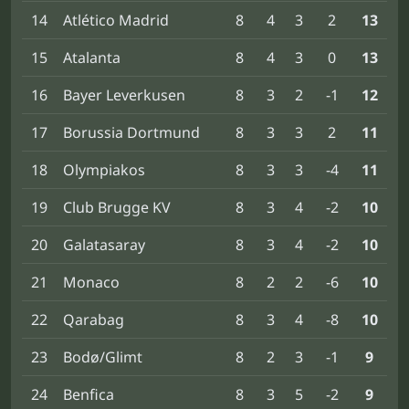
14
Atlético Madrid
8
4
3
2
13
15
Atalanta
8
4
3
0
13
16
Bayer Leverkusen
8
3
2
-1
12
17
Borussia Dortmund
8
3
3
2
11
18
Olympiakos
8
3
3
-4
11
19
Club Brugge KV
8
3
4
-2
10
20
Galatasaray
8
3
4
-2
10
21
Monaco
8
2
2
-6
10
22
Qarabag
8
3
4
-8
10
23
Bodø/Glimt
8
2
3
-1
9
24
Benfica
8
3
5
-2
9