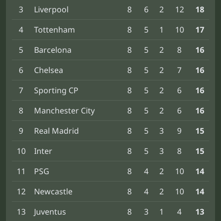
3
Liverpool
8
6
2
12
18
4
Tottenham
8
5
1
10
17
5
Barcelona
8
5
2
8
16
6
Chelsea
8
5
2
7
16
7
Sporting CP
8
5
2
6
16
8
Manchester City
8
5
2
6
16
9
Real Madrid
8
5
3
9
15
10
Inter
8
5
3
8
15
11
PSG
8
4
2
10
14
12
Newcastle
8
4
2
10
14
13
Juventus
8
3
1
4
13