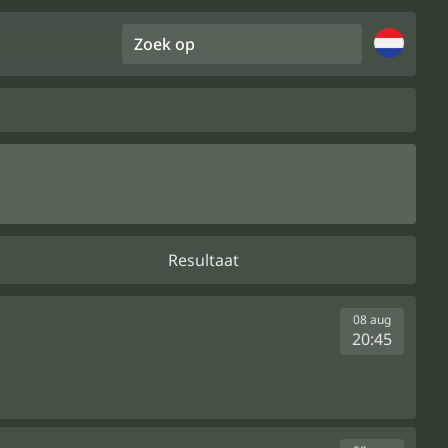
Zoek op
Resultaat
08 aug
20:45