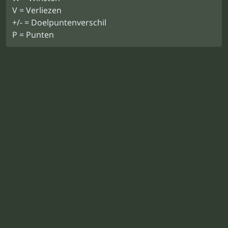
V = Verliezen
+/- = Doelpuntenverschil
P = Punten