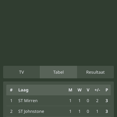
TV
Tabel
Resultaat
#
Laag
M
W
V
+/-
P
1
ST Mirren
1
1
0
2
3
2
ST Johnstone
1
1
0
1
3