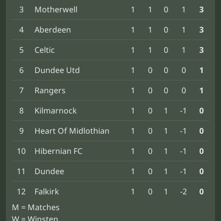
3
Motherwell
1
1
0
1
3
4
Aberdeen
1
1
0
1
3
5
Celtic
1
1
0
1
3
6
Dundee Utd
1
0
0
0
1
7
Rangers
1
0
0
0
1
8
Kilmarnock
1
0
1
-1
0
9
Heart Of Midlothian
1
0
1
-1
0
10
Hibernian FC
1
0
1
-1
0
11
Dundee
1
0
1
-1
0
12
Falkirk
1
0
1
-2
0
M = Matches
W = Winsten