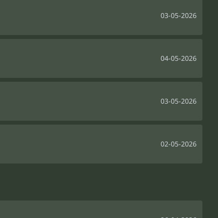
03-05-2026
04-05-2026
03-05-2026
02-05-2026