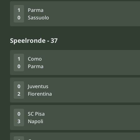
1
Parma
0
Sassuolo
Speelronde - 37
1
Como
0
Parma
0
Juventus
2
Fiorentina
0
SC Pisa
3
Napoli