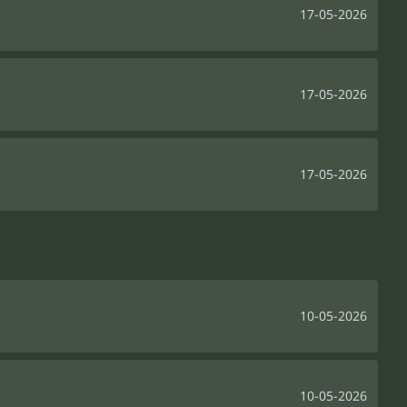
17-05-2026
17-05-2026
17-05-2026
10-05-2026
10-05-2026