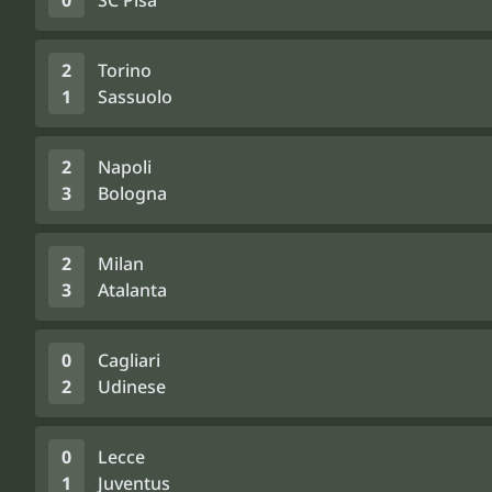
0
SC Pisa
2
Torino
1
Sassuolo
2
Napoli
3
Bologna
2
Milan
3
Atalanta
0
Cagliari
2
Udinese
0
Lecce
1
Juventus