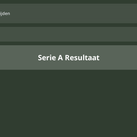
ijden
Serie A Resultaat