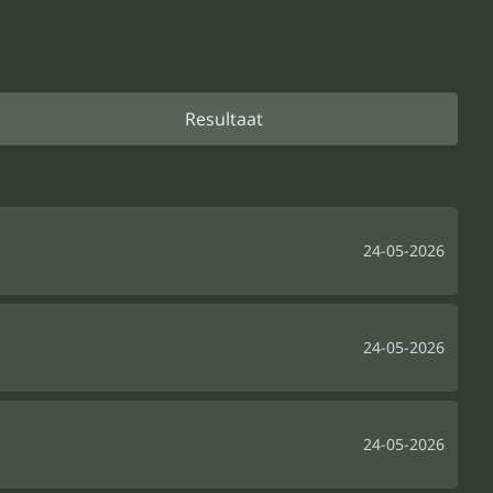
Resultaat
24-05-2026
24-05-2026
24-05-2026