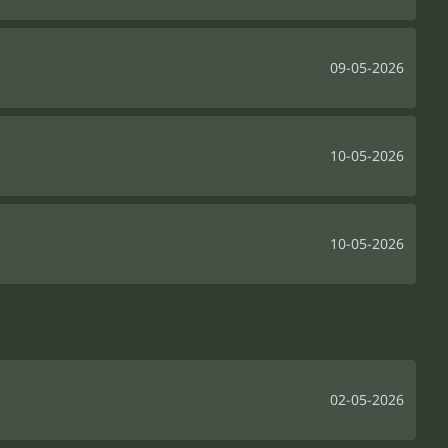
09-05-2026
10-05-2026
10-05-2026
02-05-2026