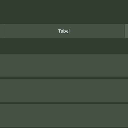
Tabel