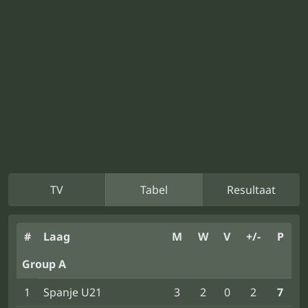
TV
Tabel
Resultaat
#
Laag
M
W
V
+/-
P
Group A
1
Spanje U21
3
2
0
2
7