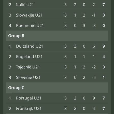
2
Italië U21
3
2
0
2
7
3
Slowakije U21
3
1
2
-1
3
4
Roemenië U21
3
0
3
-3
0
Group B
1
Duitsland U21
3
3
0
6
9
2
Engeland U21
3
1
1
1
4
3
Tsjechië U21
3
1
2
-2
3
4
Slovenië U21
3
0
2
-5
1
Group C
1
Portugal U21
3
2
0
9
7
2
Frankrijk U21
3
2
0
4
7