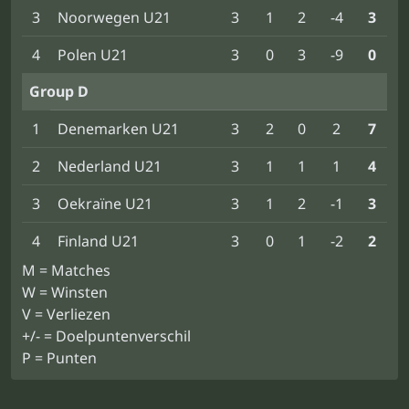
3
Noorwegen U21
3
1
2
-4
3
4
Polen U21
3
0
3
-9
0
Group D
1
Denemarken U21
3
2
0
2
7
2
Nederland U21
3
1
1
1
4
3
Oekraïne U21
3
1
2
-1
3
4
Finland U21
3
0
1
-2
2
M = Matches
W = Winsten
V = Verliezen
+/- = Doelpuntenverschil
P = Punten